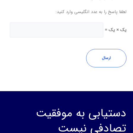
لطفا پاسخ را به عدد انگلیسی وارد کنید:
یک × یک =
دستیابی به موفقیت
تصادفی نیست