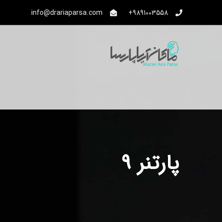
info@drariaparsa.com
9891003558+
پارتنر 9