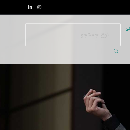
اینستاگرام
لینکداین
پروفایل
پروفایل
شی